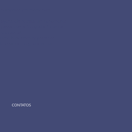
sentimentos em momentos
magens, ela retrata um sentimento,
passa mas a fotografia é eterna,
 e especial.
filme buscamos registrar os
o assim a fotografia em um
CONTATOS