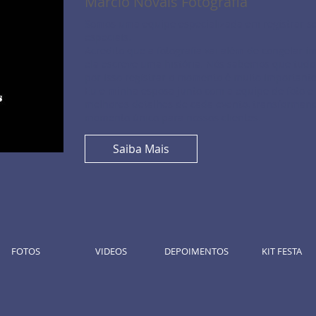
Marcio Novais Fotografia
Somos uma equipe especializada em registrar 
especiais.
Acredito que a fotografia vai além de congelar i
ela escreve uma história. Nós sabemos que tudo 
por isso registrar o momento é muito importante
Eu e minha esposa junto com a equipe de foto e 
melhores detalhes de cada evento, transformand
momento único para nossos clientes.
Saiba Mais
FOTOS
VIDEOS
DEPOIMENTOS
KIT FESTA