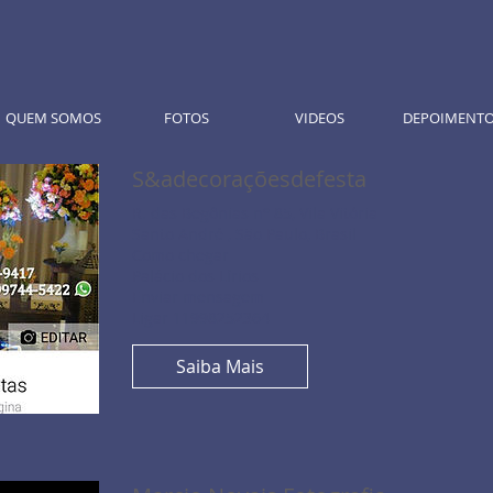
QUEM SOMOS
FOTOS
VIDEOS
DEPOIMENT
S&adecoraçõesdefesta
R. das Begônias n° 85, Vila Vitória
Santo André , São Paulo, Brasil
Como chegar
Palácio dos Lírios
Enviar mensagem
Ligar 11998252364
Saiba Mais